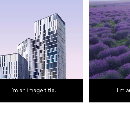
I'm an image title.
I'm a