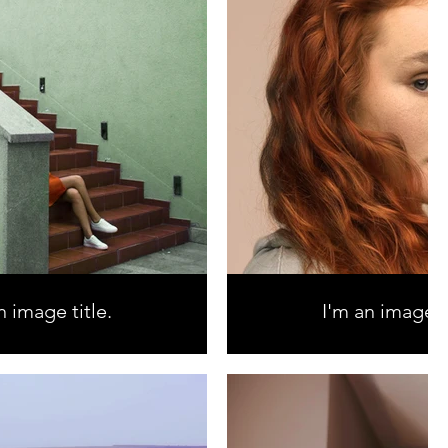
n image title.
I'm an image ti