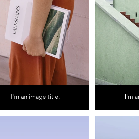
I'm an image title.
I'm a