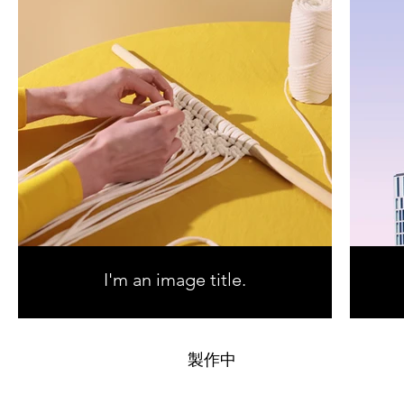
I'm an image title.
製作中