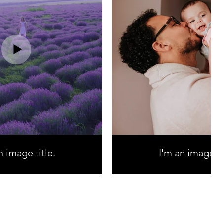
n image title.
I'm an image ti