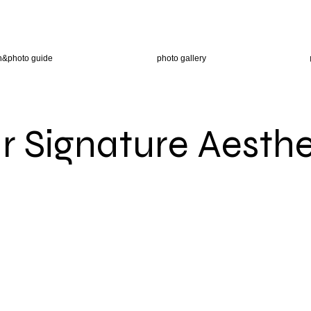
n&photo guide
photo gallery
r Signature Aesthe