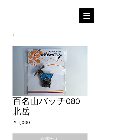
百名山バッチ080
北岳
価
￥1,000
格
在庫なし