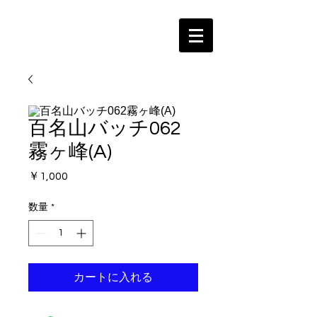
百名山バッチ062
霧ヶ峰(A)
価
￥1,000
格
数量
*
カートに入れる