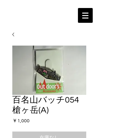
百名山バッチ054
槍ヶ岳(A)
価
￥1,000
格
在庫なし