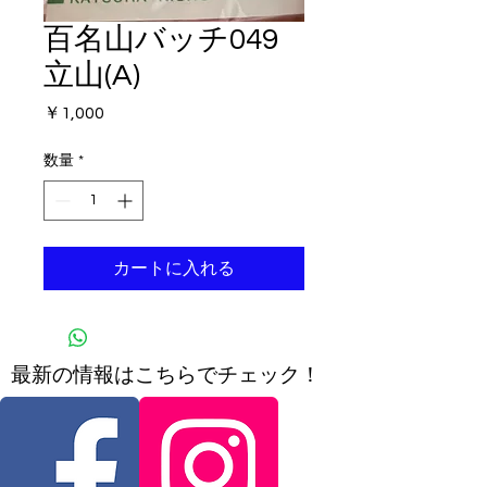
百名山バッチ049
立山(A)
価
￥1,000
格
数量
*
カートに入れる
​最新の情報はこちらでチェック！