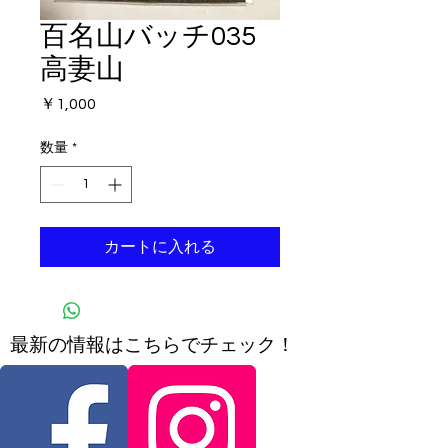
百名山バッチ035
高妻山
価
￥1,000
格
数量
*
カートに入れる
​最新の情報はこちらでチェック！