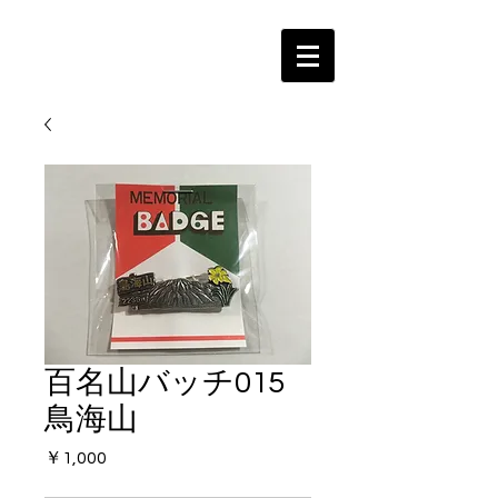
百名山バッチ015
鳥海山
価
￥1,000
格