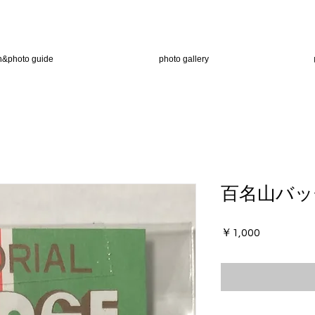
n&photo guide
photo gallery
百名山バッチ
価
￥1,000
格