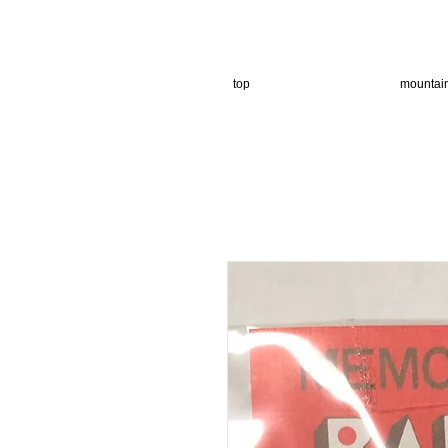
top
mountai