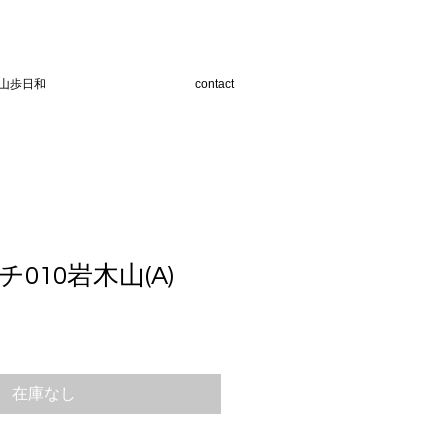
山歩日和
contact
010岩木山(A)
在庫なし